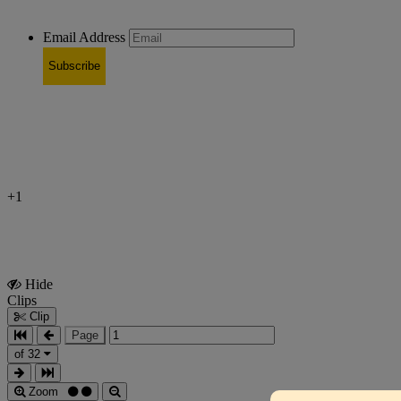
Email Address
Subscribe
+1
Hide
Show
Clips
Clips
Clip
Page
of 32
Zoom