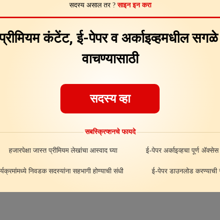
सदस्य असाल तर ?
साइन इन करा
Feedback
About
ad
 प्रीमियम कंटेंट, ई-पेपर व अर्काइव्हमधील सगळ
वाचण्यासाठी
सदस्य व्हा
सबस्क्रिप्शनचे फायदे
हजारपेक्षा जास्त प्रीमियम लेखांचा आस्वाद घ्या
ई-पेपर अर्काइव्हचा पूर्ण अ‍ॅक्सेस
र्यक्रमांमध्ये निवडक सदस्यांना सहभागी होण्याची संधी
ई-पेपर डाउनलोड करण्याची स