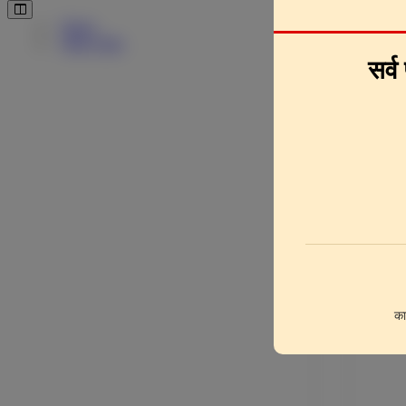
Pages
Downlo
Page Clips
सर्व
का