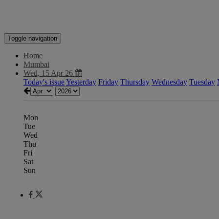
Toggle navigation
Home
Mumbai
Wed, 15 Apr 26
Today's issue
Yesterday
Friday
Thursday
Wednesday
Tuesday
Mon
Tue
Wed
Thu
Fri
Sat
Sun