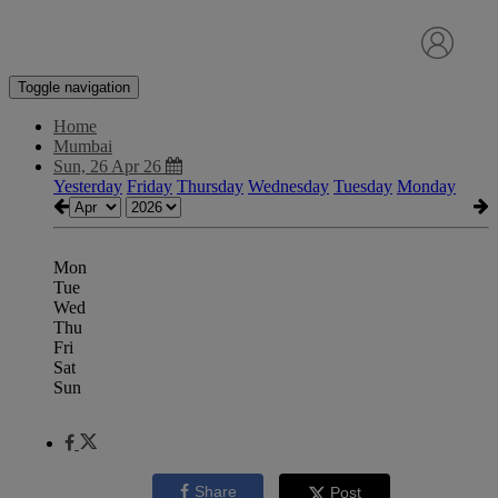
Toggle navigation
Home
Mumbai
Sun, 26 Apr 26
Yesterday
Friday
Thursday
Wednesday
Tuesday
Monday
Mon
Tue
Wed
Thu
Fri
Sat
Sun
Share
Post