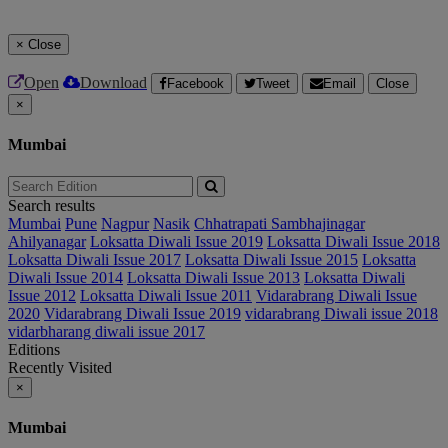
×
Close
Open
Download
Facebook
Tweet
Email
Close
×
Mumbai
Search results
Mumbai
Pune
Nagpur
Nasik
Chhatrapati Sambhajinagar
Ahilyanagar
Loksatta Diwali Issue 2019
Loksatta Diwali Issue 2018
Loksatta Diwali Issue 2017
Loksatta Diwali Issue 2015
Loksatta
Diwali Issue 2014
Loksatta Diwali Issue 2013
Loksatta Diwali
Issue 2012
Loksatta Diwali Issue 2011
Vidarabrang Diwali Issue
2020
Vidarabrang Diwali Issue 2019
vidarabrang Diwali issue 2018
vidarbharang diwali issue 2017
Editions
Recently Visited
×
Mumbai