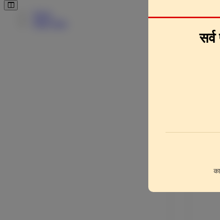
Pages
Downlo
Page Clips
सर्व
का