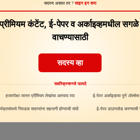
सदस्य असाल तर ?
साइन इन करा
Feedback
About
ad
 प्रीमियम कंटेंट, ई-पेपर व अर्काइव्हमधील सगळ
वाचण्यासाठी
सदस्य व्हा
सबस्क्रिप्शनचे फायदे
हजारपेक्षा जास्त प्रीमियम लेखांचा आस्वाद घ्या
ई-पेपर अर्काइव्हचा पूर्ण अ‍ॅक्सेस
र्यक्रमांमध्ये निवडक सदस्यांना सहभागी होण्याची संधी
ई-पेपर डाउनलोड करण्याची स