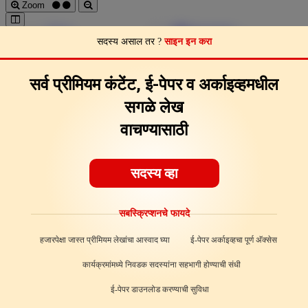
Zoom
Pages
Download
सदस्य असाल तर ?
साइन इन करा
Page Clips
Feedback
About
सर्व प्रीमियम कंटेंट, ई-पेपर व अर्काइव्हमधील
सगळे लेख
वाचण्यासाठी
सदस्य व्हा
सबस्क्रिप्शनचे फायदे
हजारपेक्षा जास्त प्रीमियम लेखांचा आस्वाद घ्या
ई-पेपर अर्काइव्हचा पूर्ण अ‍ॅक्सेस
कार्यक्रमांमध्ये निवडक सदस्यांना सहभागी होण्याची संधी
ई-पेपर डाउनलोड करण्याची सुविधा