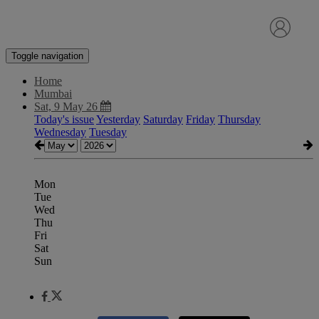
Toggle navigation
Home
Mumbai
Sat, 9 May 26
Today's issue
Yesterday
Saturday
Friday
Thursday
Wednesday
Tuesday
Mon
Tue
Wed
Thu
Fri
Sat
Sun