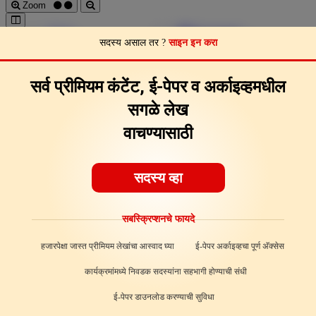
Zoom
Pages
Download
सदस्य असाल तर ?
साइन इन करा
Page Clips
Feedback
About
सर्व प्रीमियम कंटेंट, ई-पेपर व अर्काइव्हमधील
सगळे लेख
वाचण्यासाठी
सदस्य व्हा
सबस्क्रिप्शनचे फायदे
हजारपेक्षा जास्त प्रीमियम लेखांचा आस्वाद घ्या
ई-पेपर अर्काइव्हचा पूर्ण अ‍ॅक्सेस
कार्यक्रमांमध्ये निवडक सदस्यांना सहभागी होण्याची संधी
ई-पेपर डाउनलोड करण्याची सुविधा