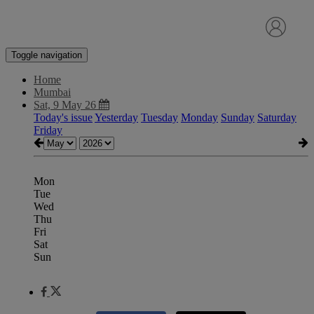
Toggle navigation
Home
Mumbai
Sat, 9 May 26
Today's issue
Yesterday
Tuesday
Monday
Sunday
Saturday
Friday
Mon
Tue
Wed
Thu
Fri
Sat
Sun