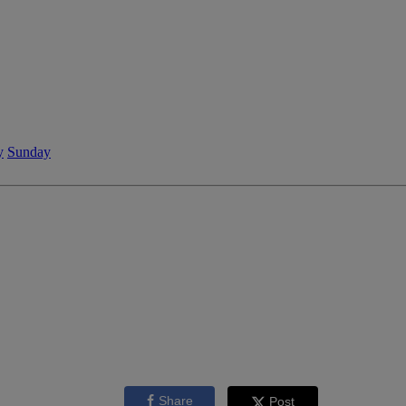
y
Sunday
Share
Post