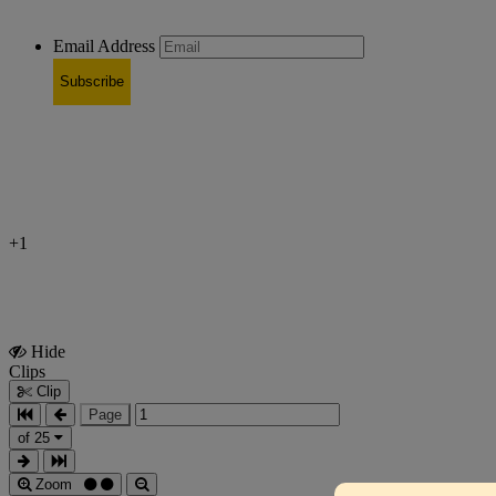
Email Address
Subscribe
+1
Hide
Show
Clips
Clips
Clip
Page
of 25
Zoom