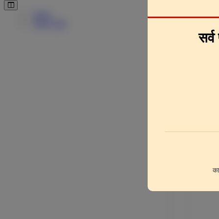
Pages
Downlo
Page Clips
सर्व
का