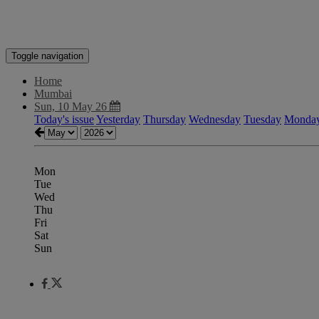
Toggle navigation
Home
Mumbai
Sun, 10 May 26
Today's issue
Yesterday
Thursday
Wednesday
Tuesday
Monda
Mon
Tue
Wed
Thu
Fri
Sat
Sun