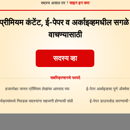
सदस्य असाल तर ?
साइन इन करा
Feedback
About
ad
 प्रीमियम कंटेंट, ई-पेपर व अर्काइव्हमधील सगळ
वाचण्यासाठी
सदस्य व्हा
सबस्क्रिप्शनचे फायदे
हजारपेक्षा जास्त प्रीमियम लेखांचा आस्वाद घ्या
ई-पेपर अर्काइव्हचा पूर्ण अ‍ॅक्सेस
र्यक्रमांमध्ये निवडक सदस्यांना सहभागी होण्याची संधी
ई-पेपर डाउनलोड करण्याची स