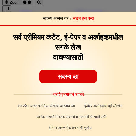
Zoom
Pages
Download
सदस्य असाल तर ?
साइन इन करा
Page Clips
Feedback
About
सर्व प्रीमियम कंटेंट, ई-पेपर व अर्काइव्हमधील
सगळे लेख
वाचण्यासाठी
सदस्य व्हा
सबस्क्रिप्शनचे फायदे
हजारपेक्षा जास्त प्रीमियम लेखांचा आस्वाद घ्या
ई-पेपर अर्काइव्हचा पूर्ण अ‍ॅक्सेस
कार्यक्रमांमध्ये निवडक सदस्यांना सहभागी होण्याची संधी
ई-पेपर डाउनलोड करण्याची सुविधा