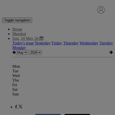
Toggle navigation
Home
Mumbai
Sun, 10 May 26
Today's issue
Yesterday
Friday
Thursday
Wednesday
Tuesday
Monday
Mon
Tue
Wed
Thu
Fri
Sat
Sun