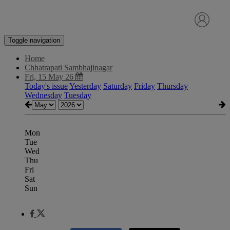
Toggle navigation
Home
Chhatrapati Sambhajinagar
Fri, 15 May 26
Today's issue
Yesterday
Saturday
Friday
Thursday
Wednesday
Tuesday
Mon
Tue
Wed
Thu
Fri
Sat
Sun