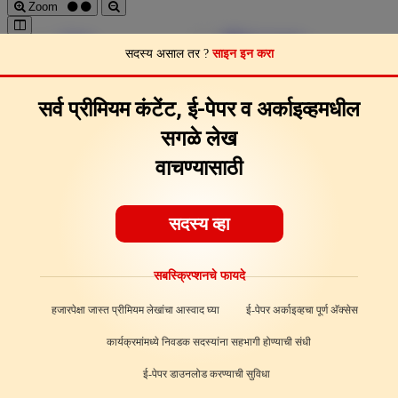
Zoom
Pages
Download
सदस्य असाल तर ?
साइन इन करा
Page Clips
Feedback
About
सर्व प्रीमियम कंटेंट, ई-पेपर व अर्काइव्हमधील
सगळे लेख
वाचण्यासाठी
सदस्य व्हा
सबस्क्रिप्शनचे फायदे
हजारपेक्षा जास्त प्रीमियम लेखांचा आस्वाद घ्या
ई-पेपर अर्काइव्हचा पूर्ण अ‍ॅक्सेस
कार्यक्रमांमध्ये निवडक सदस्यांना सहभागी होण्याची संधी
ई-पेपर डाउनलोड करण्याची सुविधा