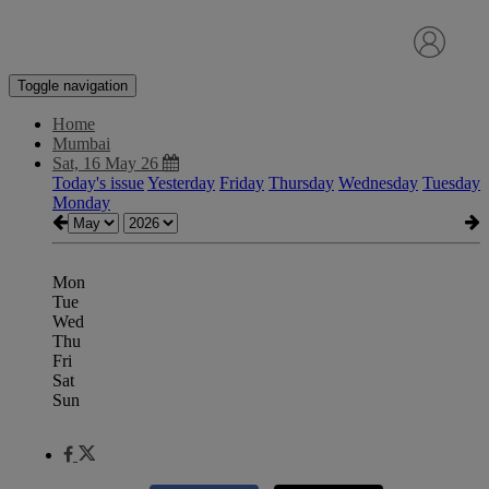
Toggle navigation
Home
Mumbai
Sat, 16 May 26
Today's issue
Yesterday
Friday
Thursday
Wednesday
Tuesday
Monday
Mon
Tue
Wed
Thu
Fri
Sat
Sun