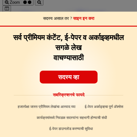
Zoom
Pages
Download
सदस्य असाल तर ?
साइन इन करा
Page Clips
Feedback
About
सर्व प्रीमियम कंटेंट, ई-पेपर व अर्काइव्हमधील
सगळे लेख
वाचण्यासाठी
सदस्य व्हा
सबस्क्रिप्शनचे फायदे
हजारपेक्षा जास्त प्रीमियम लेखांचा आस्वाद घ्या
ई-पेपर अर्काइव्हचा पूर्ण अ‍ॅक्सेस
कार्यक्रमांमध्ये निवडक सदस्यांना सहभागी होण्याची संधी
ई-पेपर डाउनलोड करण्याची सुविधा