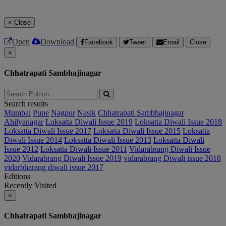
×
Close
Open
Download
Facebook
Tweet
Email
Close
×
Chhatrapati Sambhajinagar
Search results
Mumbai
Pune
Nagpur
Nasik
Chhatrapati Sambhajinagar
Ahilyanagar
Loksatta Diwali Issue 2019
Loksatta Diwali Issue 2018
Loksatta Diwali Issue 2017
Loksatta Diwali Issue 2015
Loksatta
Diwali Issue 2014
Loksatta Diwali Issue 2013
Loksatta Diwali
Issue 2012
Loksatta Diwali Issue 2011
Vidarabrang Diwali Issue
2020
Vidarabrang Diwali Issue 2019
vidarabrang Diwali issue 2018
vidarbharang diwali issue 2017
Editions
Recently Visited
×
Chhatrapati Sambhajinagar