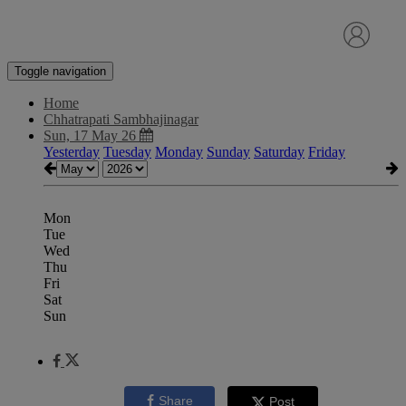
Toggle navigation
Home
Chhatrapati Sambhajinagar
Sun, 17 May 26
Yesterday
Tuesday
Monday
Sunday
Saturday
Friday
Mon
Tue
Wed
Thu
Fri
Sat
Sun
Share
Post