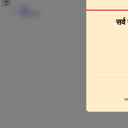
Pages
Downlo
Page Clips
सर्व
का