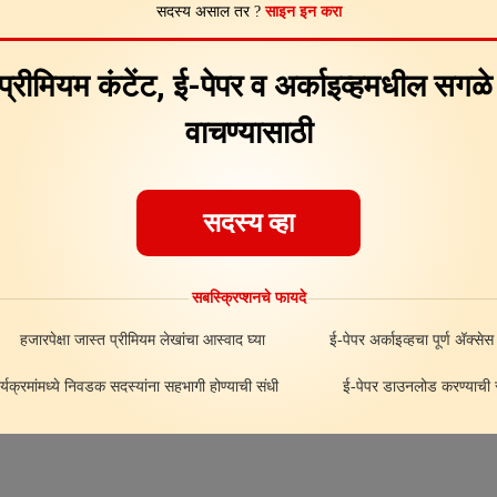
सदस्य असाल तर ?
साइन इन करा
Feedback
About
ad
 प्रीमियम कंटेंट, ई-पेपर व अर्काइव्हमधील सगळ
वाचण्यासाठी
सदस्य व्हा
सबस्क्रिप्शनचे फायदे
हजारपेक्षा जास्त प्रीमियम लेखांचा आस्वाद घ्या
ई-पेपर अर्काइव्हचा पूर्ण अ‍ॅक्सेस
र्यक्रमांमध्ये निवडक सदस्यांना सहभागी होण्याची संधी
ई-पेपर डाउनलोड करण्याची स