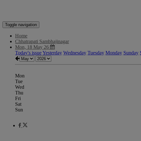
Toggle navigation
Home
Chhatrapati Sambhajinagar
Mon, 18 May 26
Today's issue
Yesterday
Wednesday
Tuesday
Monday
Sunday
Mon
Tue
Wed
Thu
Fri
Sat
Sun