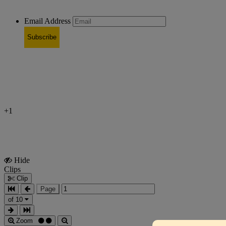
Email Address
Subscribe
+1
Hide
Show
Clips
Clips
Clip
Page
of 10
Zoom