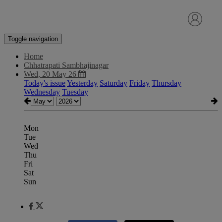
Toggle navigation
Home
Chhatrapati Sambhajinagar
Wed, 20 May 26
Today's issue
Yesterday
Saturday
Friday
Thursday
Wednesday
Tuesday
Mon
Tue
Wed
Thu
Fri
Sat
Sun