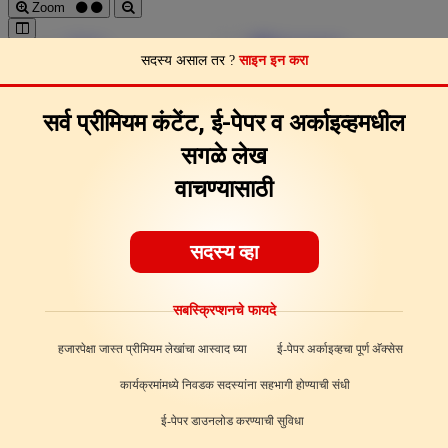
Zoom
Pages
Download
सदस्य असाल तर ?
साइन इन करा
Page Clips
Feedback
About
सर्व प्रीमियम कंटेंट, ई-पेपर व अर्काइव्हमधील
सगळे लेख
वाचण्यासाठी
सदस्य व्हा
सबस्क्रिप्शनचे फायदे
हजारपेक्षा जास्त प्रीमियम लेखांचा आस्वाद घ्या
ई-पेपर अर्काइव्हचा पूर्ण अ‍ॅक्सेस
कार्यक्रमांमध्ये निवडक सदस्यांना सहभागी होण्याची संधी
ई-पेपर डाउनलोड करण्याची सुविधा