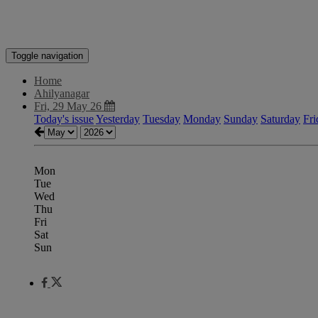
Toggle navigation
Home
Ahilyanagar
Fri, 29 May 26
Today's issue
Yesterday
Tuesday
Monday
Sunday
Saturday
Fri
Mon
Tue
Wed
Thu
Fri
Sat
Sun