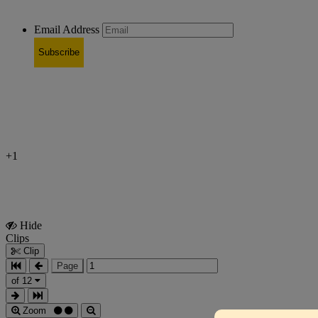
Email Address
Subscribe
+1
Hide
Show
Clips
Clips
Clip
Page
of 12
Zoom