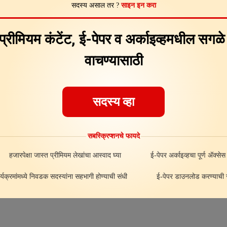
सदस्य असाल तर ?
साइन इन करा
Feedback
About
ad
 प्रीमियम कंटेंट, ई-पेपर व अर्काइव्हमधील सगळ
वाचण्यासाठी
सदस्य व्हा
सबस्क्रिप्शनचे फायदे
हजारपेक्षा जास्त प्रीमियम लेखांचा आस्वाद घ्या
ई-पेपर अर्काइव्हचा पूर्ण अ‍ॅक्सेस
र्यक्रमांमध्ये निवडक सदस्यांना सहभागी होण्याची संधी
ई-पेपर डाउनलोड करण्याची स