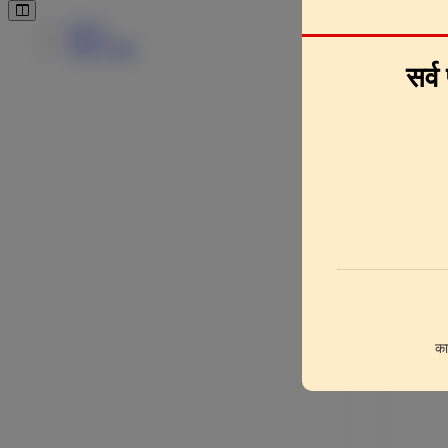
Pages
Downlo
Page Clips
सर्व
का