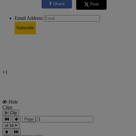
Share
Post
Email Address
Subscribe
+1
Hide
Show
Clips
Clips
Clip
Page
of 14