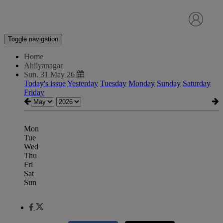
Toggle navigation
Home
Ahilyanagar
Sun, 31 May 26
Today's issue
Yesterday
Tuesday
Monday
Sunday
Saturday
Friday
Mon
Tue
Wed
Thu
Fri
Sat
Sun