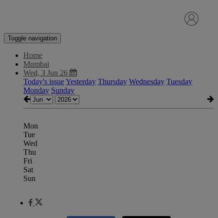
Toggle navigation
Home
Mumbai
Wed, 3 Jun 26
Today's issue
Yesterday
Thursday
Wednesday
Tuesday
Monday
Sunday
Mon
Tue
Wed
Thu
Fri
Sat
Sun