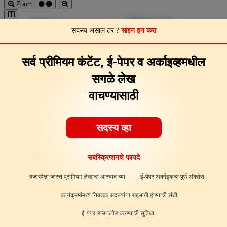
Zoom
Pages
Download
सदस्य असाल तर ?
साइन इन करा
Page Clips
Feedback
About
सर्व प्रीमियम कंटेंट, ई-पेपर व अर्काइव्हमधील
सगळे लेख
वाचण्यासाठी
सदस्य व्हा
सबस्क्रिप्शनचे फायदे
हजारपेक्षा जास्त प्रीमियम लेखांचा आस्वाद घ्या
ई-पेपर अर्काइव्हचा पूर्ण अ‍ॅक्सेस
कार्यक्रमांमध्ये निवडक सदस्यांना सहभागी होण्याची संधी
ई-पेपर डाउनलोड करण्याची सुविधा