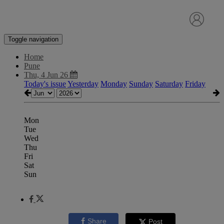
Toggle navigation
Home
Pune
Thu, 4 Jun 26
Today's issue
Yesterday
Monday
Sunday
Saturday
Friday
Mon
Tue
Wed
Thu
Fri
Sat
Sun
Share
Post