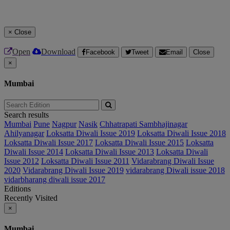
×
Close
Open
Download
Facebook
Tweet
Email
Close
×
Mumbai
Search results
Mumbai
Pune
Nagpur
Nasik
Chhatrapati Sambhajinagar
Ahilyanagar
Loksatta Diwali Issue 2019
Loksatta Diwali Issue 2018
Loksatta Diwali Issue 2017
Loksatta Diwali Issue 2015
Loksatta
Diwali Issue 2014
Loksatta Diwali Issue 2013
Loksatta Diwali
Issue 2012
Loksatta Diwali Issue 2011
Vidarabrang Diwali Issue
2020
Vidarabrang Diwali Issue 2019
vidarabrang Diwali issue 2018
vidarbharang diwali issue 2017
Editions
Recently Visited
×
Mumbai