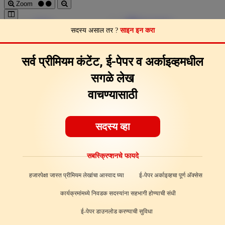
Zoom
Pages
Download
सदस्य असाल तर ?
साइन इन करा
Page Clips
Feedback
About
सर्व प्रीमियम कंटेंट, ई-पेपर व अर्काइव्हमधील
सगळे लेख
वाचण्यासाठी
सदस्य व्हा
सबस्क्रिप्शनचे फायदे
हजारपेक्षा जास्त प्रीमियम लेखांचा आस्वाद घ्या
ई-पेपर अर्काइव्हचा पूर्ण अ‍ॅक्सेस
कार्यक्रमांमध्ये निवडक सदस्यांना सहभागी होण्याची संधी
ई-पेपर डाउनलोड करण्याची सुविधा