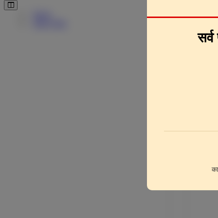
Pages
Downlo
Page Clips
सर्व
का