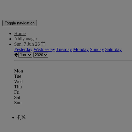
Toggle navigation
Home
Ahilyanagar
Sun, 7 Jun 26
Yesterday
Wednesday
Tuesday
Monday
Sunday
Saturday
Mon
Tue
Wed
Thu
Fri
Sat
Sun