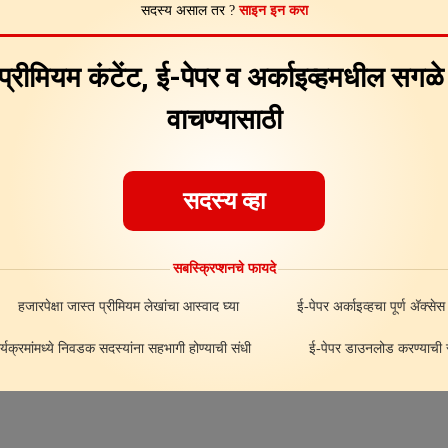
सदस्य असाल तर ?
साइन इन करा
Feedback
About
ad
 प्रीमियम कंटेंट, ई-पेपर व अर्काइव्हमधील सगळ
वाचण्यासाठी
सदस्य व्हा
सबस्क्रिप्शनचे फायदे
हजारपेक्षा जास्त प्रीमियम लेखांचा आस्वाद घ्या
ई-पेपर अर्काइव्हचा पूर्ण अ‍ॅक्सेस
र्यक्रमांमध्ये निवडक सदस्यांना सहभागी होण्याची संधी
ई-पेपर डाउनलोड करण्याची स