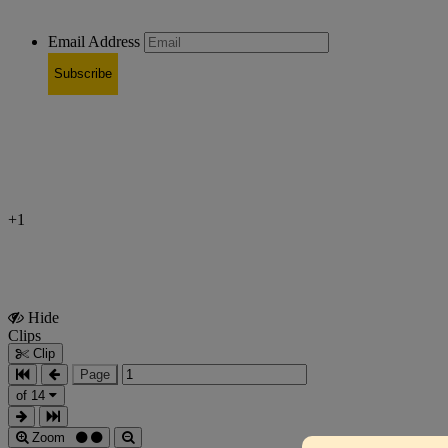
Email Address
Subscribe
+1
Hide
Show
Clips
Clips
Clip
Page
of 14
Zoom