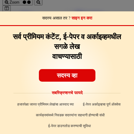
Zoom
Pages
Download
सदस्य असाल तर ?
साइन इन करा
Page Clips
Feedback
About
सर्व प्रीमियम कंटेंट, ई-पेपर व अर्काइव्हमधील
सगळे लेख
वाचण्यासाठी
सदस्य व्हा
सबस्क्रिप्शनचे फायदे
हजारपेक्षा जास्त प्रीमियम लेखांचा आस्वाद घ्या
ई-पेपर अर्काइव्हचा पूर्ण अ‍ॅक्सेस
कार्यक्रमांमध्ये निवडक सदस्यांना सहभागी होण्याची संधी
ई-पेपर डाउनलोड करण्याची सुविधा