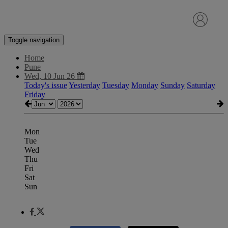
Toggle navigation
Home
Pune
Wed, 10 Jun 26
Today's issue
Yesterday
Tuesday
Monday
Sunday
Saturday
Friday
Mon
Tue
Wed
Thu
Fri
Sat
Sun