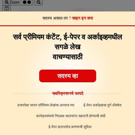
Zoom
Pages
Download
सदस्य असाल तर ?
साइन इन करा
Page Clips
Feedback
About
सर्व प्रीमियम कंटेंट, ई-पेपर व अर्काइव्हमधील
सगळे लेख
वाचण्यासाठी
सदस्य व्हा
सबस्क्रिप्शनचे फायदे
हजारपेक्षा जास्त प्रीमियम लेखांचा आस्वाद घ्या
ई-पेपर अर्काइव्हचा पूर्ण अ‍ॅक्सेस
कार्यक्रमांमध्ये निवडक सदस्यांना सहभागी होण्याची संधी
ई-पेपर डाउनलोड करण्याची सुविधा