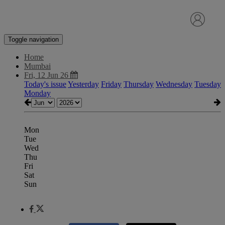
Toggle navigation
Home
Mumbai
Fri, 12 Jun 26
Today's issue
Yesterday
Friday
Thursday
Wednesday
Tuesday
Monday
Mon
Tue
Wed
Thu
Fri
Sat
Sun