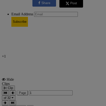
Share
Post
Email Address
Subscribe
+1
Hide
Show
Clips
Clips
Clip
Page
of 32