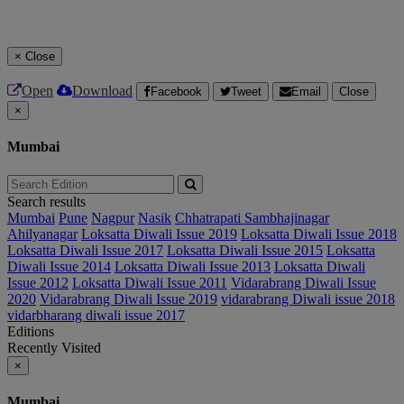
×
Close
Open
Download
Facebook
Tweet
Email
Close
×
Mumbai
Search results
Mumbai
Pune
Nagpur
Nasik
Chhatrapati Sambhajinagar
Ahilyanagar
Loksatta Diwali Issue 2019
Loksatta Diwali Issue 2018
Loksatta Diwali Issue 2017
Loksatta Diwali Issue 2015
Loksatta
Diwali Issue 2014
Loksatta Diwali Issue 2013
Loksatta Diwali
Issue 2012
Loksatta Diwali Issue 2011
Vidarabrang Diwali Issue
2020
Vidarabrang Diwali Issue 2019
vidarabrang Diwali issue 2018
vidarbharang diwali issue 2017
Editions
Recently Visited
×
Mumbai