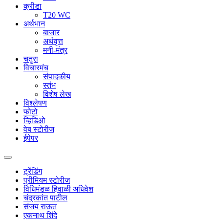
क्रीडा
T20 WC
अर्थभान
बाजार
अर्थवृत्त
मनी-मंत्र
चतुरा
विचारमंच
संपादकीय
स्तंभ
विशेष लेख
विश्लेषण
फोटो
व्हिडिओ
वेब स्टोरीज
ईपेपर
ट्रेंडिंग
प्रीमियम स्टोरीज
विधिमंडळ हिवाळी अधिवेश
चंद्रकांत पाटील
संजय राऊत
एकनाथ शिंदे