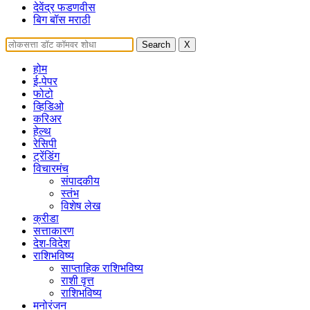
देवेंद्र फडणवीस
बिग बॉस मराठी
Search
X
होम
ई-पेपर
फोटो
व्हिडिओ
करिअर
हेल्थ
रेसिपी
ट्रेंडिंग
विचारमंच
संपादकीय
स्तंभ
विशेष लेख
क्रीडा
सत्ताकारण
देश-विदेश
राशिभविष्य
साप्ताहिक राशिभविष्य
राशी वृत्त
राशिभविष्य
मनोरंजन