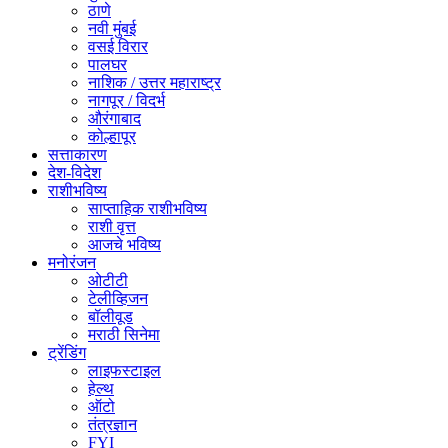
ठाणे
नवी मुंबई
वसई विरार
पालघर
नाशिक / उत्तर महाराष्ट्र
नागपूर / विदर्भ
औरंगाबाद
कोल्हापूर
सत्ताकारण
देश-विदेश
राशीभविष्य
साप्ताहिक राशीभविष्य
राशी वृत्त
आजचे भविष्य
मनोरंजन
ओटीटी
टेलीव्हिजन
बॉलीवूड
मराठी सिनेमा
ट्रेंडिंग
लाइफस्टाइल
हेल्थ
ऑटो
तंत्रज्ञान
FYI