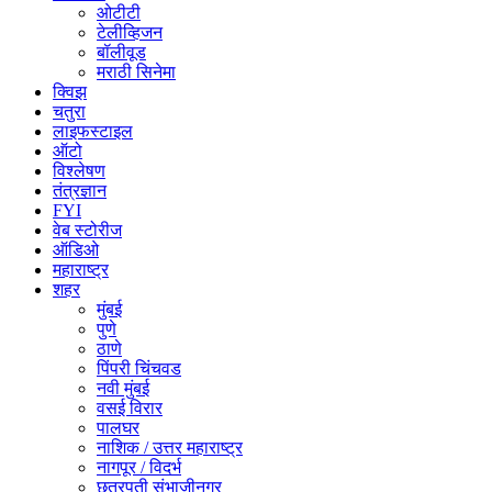
ओटीटी
टेलीव्हिजन
बॉलीवूड
मराठी सिनेमा
क्विझ
चतुरा
लाइफस्टाइल
ऑटो
विश्लेषण
तंत्रज्ञान
FYI
वेब स्टोरीज
ऑडिओ
महाराष्ट्र
शहर
मुंबई
पुणे
ठाणे
पिंपरी चिंचवड
नवी मुंबई
वसई विरार
पालघर
नाशिक / उत्तर महाराष्ट्र
नागपूर / विदर्भ
छत्रपती संभाजीनगर