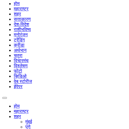
होम
महाराष्ट्र
शहर
सत्ताकारण
देश-विदेश
राशीभविष्य
मनोरंजन
ट्रेंडिंग
क्रीडा
अर्थभान
चतुरा
विचारमंच
विश्लेषण
फोटो
व्हिडिओ
वेब स्टोरीज
ईपेपर
होम
महाराष्ट्र
शहर
मुंबई
पुणे