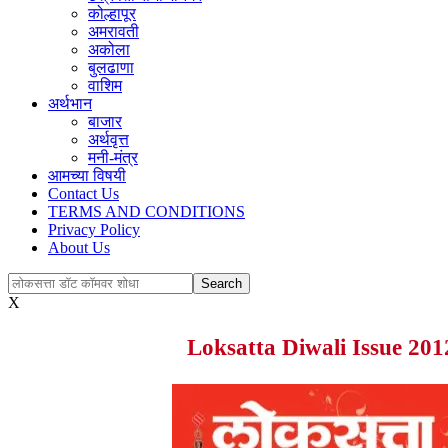
कोल्हापूर
अमरावती
अकोला
बुलढाणा
वाशिम
अर्थभान
बाजार
अर्थवृत्त
मनी-मंत्र
आमच्या विषयी
Contact Us
TERMS AND CONDITIONS
Privacy Policy
About Us
X
Loksatta Diwali Issue 201